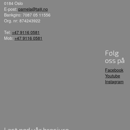
0184 Oslo
E-post:
pamela@taiji.no
Bankgiro: 7087 05 11556
Org. nr: 874243922
Tel:
+47 9116 0581
Mob:
+47 9116 0581
Følg
oss på
Facebook
Youtube
Instagram
Last ned vår brosjyre