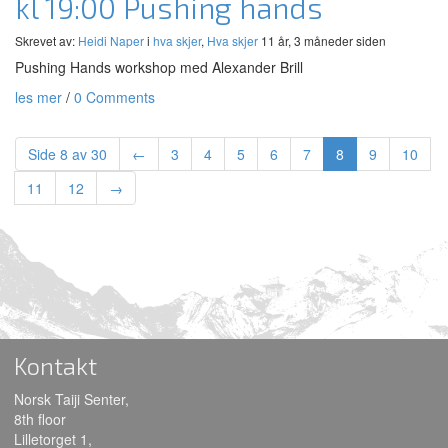
kl 19:00 Pushing hands
Skrevet av:
Heidi Naper
i
hva skjer
,
Hva skjer
11 år, 3 måneder siden
Pushing Hands workshop med Alexander Brill
les mer
/
0 Comments
Side 8 av 30
←
3
4
5
6
7
8
9
10
11
12
→
Kontakt
Norsk Taiji Senter,
8th floor
Lilletorget 1,