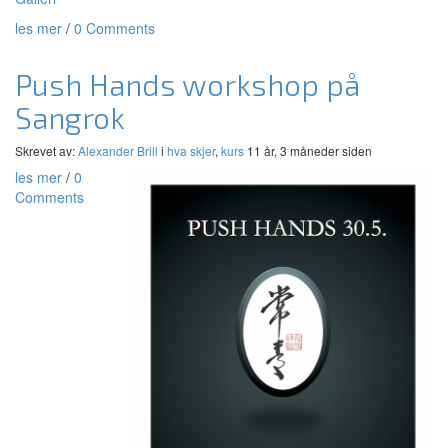
les mer
/
0 Comments
Push Hands workshop på
Sangrok
Skrevet av:
Alexander Brill
i
hva skjer
,
kurs
11 år, 3 måneder siden
les mer
/
0
Comments