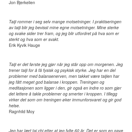
Jon Bjerkelien
Taiji rommer i seg selv mange motsetninger. I praktiseringen
av taiji blir jeg bevisst mine egne motsetninger. Mine sterke
og svake sider trer fram, og jeg blir utfordret på hva som er
sterkt og hva som er svakt.
Erik Kyvik Hauge
Taiji er det første jeg gjør når jeg står opp om morgenen. Jeg
trener taiji for å få fysisk og psykisk styrke. Jeg har en del
problemer med balansenerven, men takket være taijien har
jeg fått meget god balanse i kroppen. Treningen og
meditasjonen som ligger i den, gir også en indre ro som gjør
det lettere å takle problemer og smerter i kroppen. I tillegg
virker det som om treningen øker immunforsvaret og gir god
helse.
Ragnhild Moy
Jeg har lært tai chi etter at jeg fylte 60 år. Det er som en gave