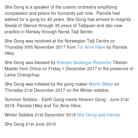
She Gong is a speaker of the cosmic orchestra amplifying
compassion and peace for humanity just now . Pamela had
wished for a gong for 40 years. She Gong has arrived to magnify
Seeds of Silence through 35 years of Taijiquan and dao now
practice in Norway through Norsk Taiji Senter.
She Gong was received at the Norwegian Taiji Centre on
Thursday 30th November 2017
from
Tor Arne Håve
by Pamela
Hiley
.
She Gong was blessed by
Khenpo Sodargye
Rinpoche
Tibetan
Master
from China on Friday 1 December 2017 in the presence of
Lama Changchup.
She Gong was initiated by the gong maker
Martin Bläse
on
Thursday 21st December 2017 on the Winter solstice.
Summer Solstice - Earth Gong meets Heaven Gong - June 21st
2018. Pamela Hiley and Tor Arne Håve.
Winter Solstice 21st December 2018
She Gong and friends
She Gong 21st June 2019