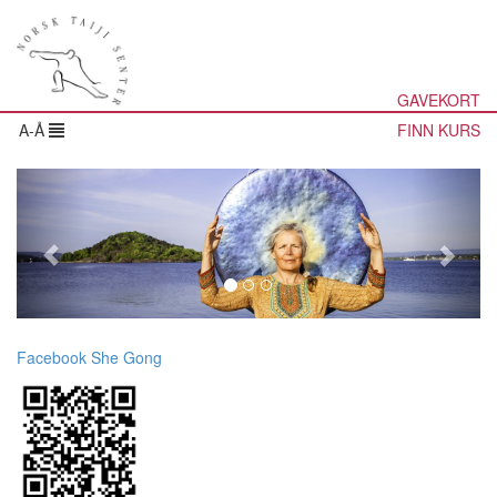
GAVEKORT
A-Å
FINN KURS
Facebook She Gong