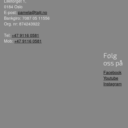
Lilletorget 1,
0184 Oslo
E-post:
pamela@taiji.no
Bankgiro: 7087 05 11556
Org. nr: 874243922
Tel:
+47 9116 0581
Mob:
+47 9116 0581
Følg
oss på
Facebook
Youtube
Instagram