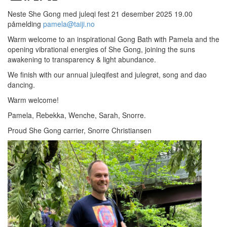
Neste She Gong med juleqi fest 21 desember 2025 19.00
påmelding
pamela@taiji.no
Warm welcome to an inspirational Gong Bath with Pamela and the
opening vibrational energies of She Gong, joining the suns
awakening to transparency & light abundance.
We finish with our annual juleqifest and julegrøt, song and dao
dancing.
Warm welcome!
Pamela, Rebekka, Wenche, Sarah, Snorre.
Proud She Gong carrier, Snorre Christiansen