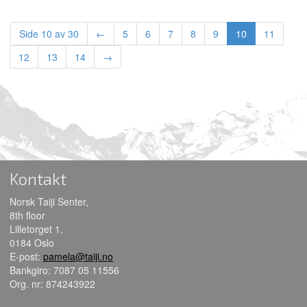
Side 10 av 30
←
5
6
7
8
9
10
11
12
13
14
→
Kontakt
Norsk Taiji Senter,
8th floor
Lilletorget 1,
0184 Oslo
E-post:
pamela@taiji.no
Bankgiro: 7087 05 11556
Org. nr: 874243922