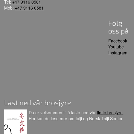
Tel:
+47 9116 0581
Mob:
+47 9116 0581
Følg
oss på
Facebook
Youtube
Instagram
Last ned vår brosjyre
Du er velkommen til å laste ned vår
flotte brosjyre
.
Her kan du lese mer om taiji og Norsk Taiji Senter.