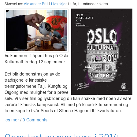
Skrevet av:
Alexander Brill
i
Hva skjer
11 år, 11 måneder siden
Velkommen til åpent hus på Oslo
Kulturnatt fredag 12 september.
Det blir demonstrasjon av de
tradisjonelle kinesiske
treningsformene Taiji, Kungfu og
Qigong med mulighet for å prøve
selv. Vi viser film og lysbilder og du kan snakke med noen av våre
lærere i kinesisk kampkunst. Bli med på kinesisk te-seremoni og
ta en kopp te i vår Seeds of Silence Hage midt i kvadraturen.
les mer
/
0 Comments
Oppstart av nye kurs i 2014