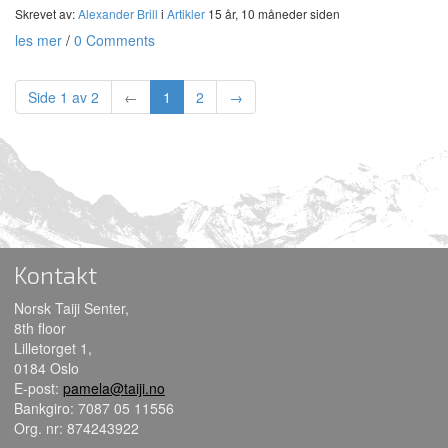
Skrevet av:
Alexander Brill
i
Artikler
15 år, 10 måneder siden
les mer
/
0 Comments
Side 1 av 2
←
1
2
→
Kontakt
Norsk Taiji Senter,
8th floor
Lilletorget 1,
0184 Oslo
E-post:
pamela@taiji.no
Bankgiro: 7087 05 11556
Org. nr: 874243922