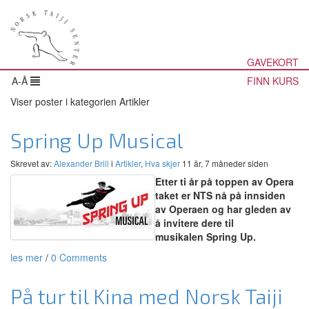
GAVEKORT
A-Å
FINN KURS
Viser poster i kategorien Artikler
Spring Up Musical
Skrevet av:
Alexander Brill
i
Artikler
,
Hva skjer
11 år, 7 måneder siden
Etter ti år på toppen av Opera
taket er NTS nå på innsiden
av Operaen og har gleden av
å invitere dere til
musikalen
Spring Up.
les mer
/
0 Comments
På tur til Kina med Norsk Taiji