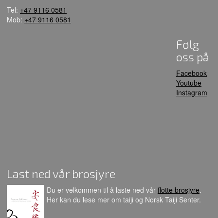
Tel:
+47 9116 0581
Mob:
+47 9116 0581
Følg
oss på
Facebook
Youtube
Instagram
Last ned vår brosjyre
Du er velkommen til å laste ned vår
flotte brosjyre
.
Her kan du lese mer om taiji og Norsk Taiji Senter.