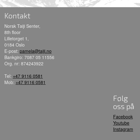
Kontakt
Norsk Taiji Senter,
8th floor
Lilletorget 1,
0184 Oslo
E-post:
pamela@taiji.no
Bankgiro: 7087 05 11556
Org. nr: 874243922
Tel:
+47 9116 0581
Mob:
+47 9116 0581
Følg
oss på
Facebook
Youtube
Instagram