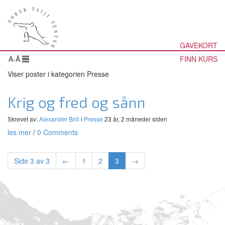
GAVEKORT
A-Å
FINN KURS
Viser poster i kategorien Presse
Krig og fred og sånn
Skrevet av:
Alexander Brill
i
Presse
23 år, 2 måneder siden
les mer
/
0 Comments
Side 3 av 3
←
1
2
3
→