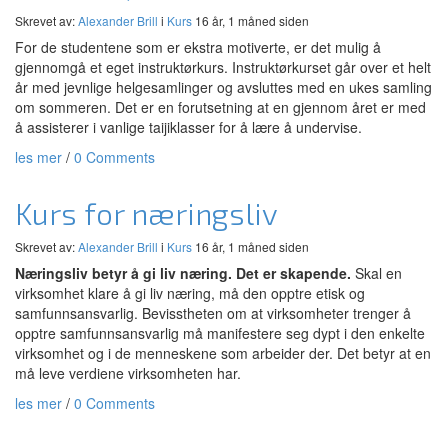
Skrevet av:
Alexander Brill
i
Kurs
16 år, 1 måned siden
For de studentene som er ekstra motiverte, er det mulig å
gjennomgå et eget instruktørkurs. Instruktørkurset går over et helt
år med jevnlige helgesamlinger og avsluttes med en ukes samling
om sommeren. Det er en forutsetning at en gjennom året er med
å assisterer i vanlige taijiklasser for å lære å undervise.
les mer
/
0 Comments
Kurs for næringsliv
Skrevet av:
Alexander Brill
i
Kurs
16 år, 1 måned siden
Næringsliv betyr å gi liv næring. Det er skapende.
Skal en
virksomhet klare å gi liv næring, må den opptre etisk og
samfunnsansvarlig. Bevisstheten om at virksomheter trenger å
opptre samfunnsansvarlig må manifestere seg dypt i den enkelte
virksomhet og i de menneskene som arbeider der. Det betyr at en
må leve verdiene virksomheten har.
les mer
/
0 Comments