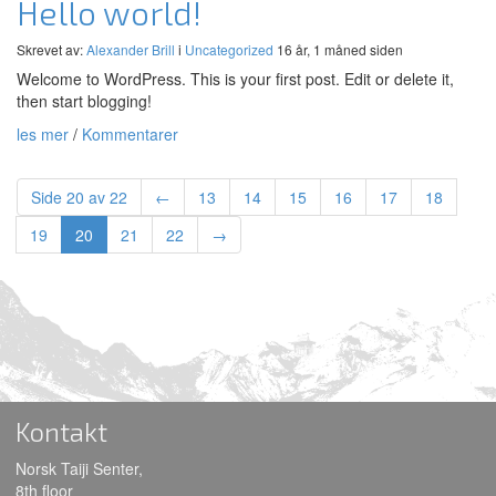
Hello world!
Skrevet av:
Alexander Brill
i
Uncategorized
16 år, 1 måned siden
Welcome to WordPress. This is your first post. Edit or delete it,
then start blogging!
les mer
/
Kommentarer
Side 20 av 22
←
13
14
15
16
17
18
19
20
21
22
→
Kontakt
Norsk Taiji Senter,
8th floor