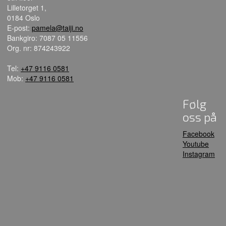
Lilletorget 1,
0184 Oslo
E-post:
pamela@taiji.no
Bankgiro: 7087 05 11556
Org. nr: 874243922
Tel:
+47 9116 0581
Mob:
+47 9116 0581
Følg
oss på
Facebook
Youtube
Instagram