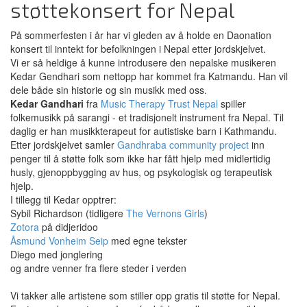
støttekonsert for Nepal
På sommerfesten i år har vi gleden av å holde en Daonation
konsert til inntekt for befolkningen i Nepal etter jordskjelvet.
Vi er så heldige å kunne introdusere den nepalske musikeren
Kedar Gendhari som nettopp har kommet fra Katmandu. Han vil
dele både sin historie og sin musikk med oss.
Kedar Gandhari
fra
Music Therapy Trust Nepal
spiller
folkemusikk på sarangi - et tradisjonelt instrument fra Nepal. Til
daglig er han musikkterapeut for autistiske barn i Kathmandu.
Etter jordskjelvet samler
Gandhraba community project
inn
penger til å støtte folk som ikke har fått hjelp med midlertidig
husly, gjenoppbygging av hus, og psykologisk og terapeutisk
hjelp.
I tillegg til Kedar opptrer:
Sybil Richardson (tidligere
The Vernons Girls
)
Zotora
på didjeridoo
Åsmund Vonheim Seip
med egne tekster
Diego med jonglering
og andre venner fra flere steder i verden
Vi takker alle artistene som stiller opp gratis til støtte for Nepal.