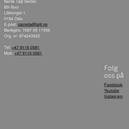
Norsk Taiji Senter,
8th floor
Lilletorget 1,
0184 Oslo
E-post:
pamela@taiji.no
Bankgiro: 7087 05 11556
Org. nr: 874243922
Tel:
+47 9116 0581
Mob:
+47 9116 0581
Følg
oss på
Facebook
Youtube
Instagram