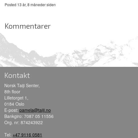
Posted 13 år, 8 måneder siden
Kommentarer
Kontakt
Norsk Taiji Senter,
8th floor
Lilletorget 1,
0184 Oslo
E-post:
pamela@taiji.no
Bankgiro: 7087 05 11556
Org. nr: 874243922
Tel:
+47 9116 0581