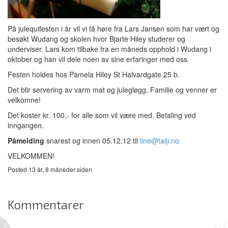
På julequifesten i år vil vi få høre fra Lars Jansen som har vært og
besøkt Wudang og skolen hvor Bjarte Hiley studerer og
underviser. Lars kom tilbake fra en måneds opphold i Wudang i
oktober og han vil dele noen av sine erfaringer med oss.
Festen holdes hos Pamela Hiley St Halvardgate 25 b.
Det blir servering av varm mat og julegløgg. Familie og venner er
velkomne!
Det koster kr. 100,- for alle som vil være med. Betaling ved
inngangen.
Påmelding
snarest og innen 05.12.12 til
line@taiji.no
VELKOMMEN!
Posted 13 år, 8 måneder siden
Kommentarer