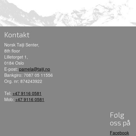
Kontakt
Norsk Taiji Senter,
8th floor
Lilletorget 1,
0184 Oslo
E-post:
pamela@taiji.no
Bankgiro: 7087 05 11556
Org. nr: 874243922
Tel:
+47 9116 0581
Mob:
+47 9116 0581
Følg
oss på
Facebook