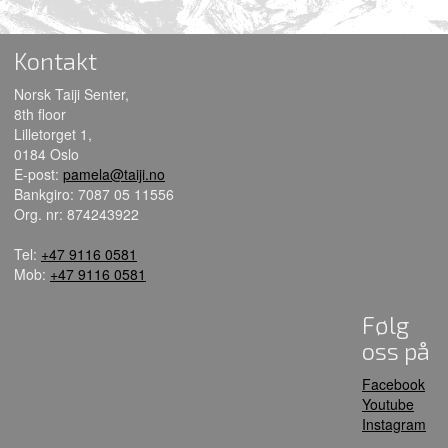
Kontakt
Norsk Taiji Senter,
8th floor
Lilletorget 1,
0184 Oslo
E-post:
pamela@taiji.no
Bankgiro: 7087 05 11556
Org. nr: 874243922
Tel:
+47 9116 0581
Mob:
+47 9116 0581
Følg
oss på
Facebook
Youtube
Instagram